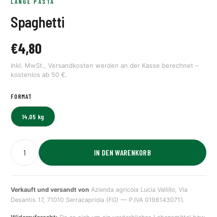
LANGE PASTA
Spaghetti
€
4,80
Inkl. MwSt., Versandkosten werden an der Kasse berechnet –
kostenlos ab 50 €.
FORMAT
14,05 kg
IN DEN WARENKORB
Verkauft und versandt von
Azienda agricola Lucia Vallillo, Via
Desantis 17, 71010 Serracapriola (FG) — P.IVA 01981430711.