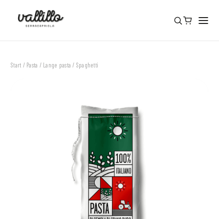
Start
/
Pasta
/
Lange pasta
/ Spaghetti