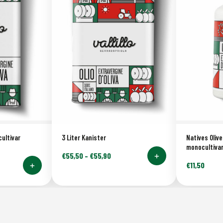
3 Liter Kanister
cultivar
Natives Olive
monocultivar
+
€
55,50
–
€
55,90
+
€
11,50