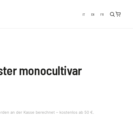
IT
EN
FR
ister monocultivar
rden an der Kasse berechnet – kostenlos ab 50 €.