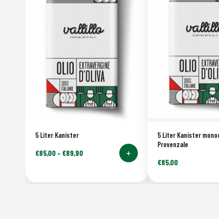
5 Liter Kanister
5 Liter Kanister mono
Provenzale
+
€
85,00
–
€
89,90
€
85,00