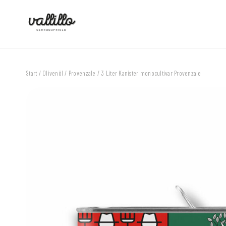
Start
/
Olivenöl
/
Provenzale
/ 3 Liter Kanister monocultivar Provenzale