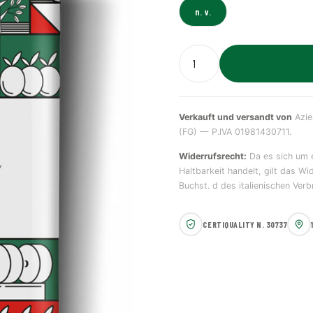
n. v.
Verkauft und versandt von
Azien
(FG) — P.IVA 01981430711.
Widerrufsrecht:
Da es sich um e
Haltbarkeit handelt, gilt das W
Buchst. d des italienischen Ver
CERTIQUALITY N. 30737