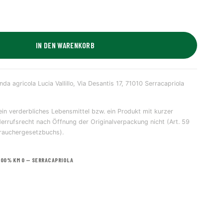
IN DEN WARENKORB
da agricola Lucia Vallillo, Via Desantis 17, 71010 Serracapriola
in verderbliches Lebensmittel bzw. ein Produkt mit kurzer
iderrufsrecht nach Öffnung der Originalverpackung nicht (Art. 59
brauchergesetzbuchs).
100% KM 0 — SERRACAPRIOLA