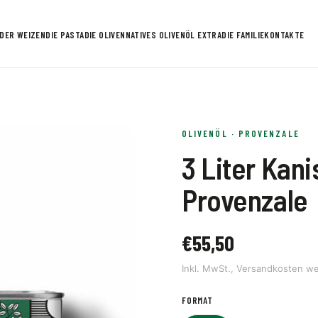
DER WEIZEN
DIE PASTA
DIE OLIVEN
NATIVES OLIVENÖL EXTRA
DIE FAMILIE
KONTAKTE
OLIVENÖL · PROVENZALE
3 Liter Kan
Provenzale
€
55,50
Inkl. MwSt., Versandkosten we
FORMAT