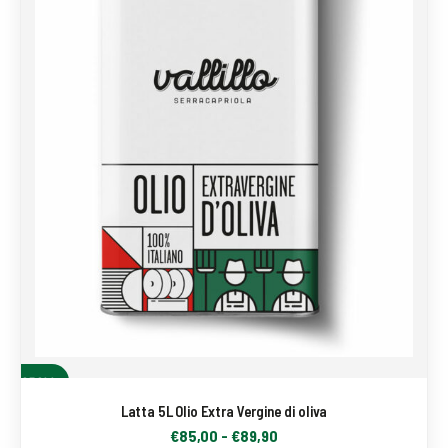
SCEGLI
Latta 5L Olio Extra Vergine di oliva
€
85,00
-
€
89,90