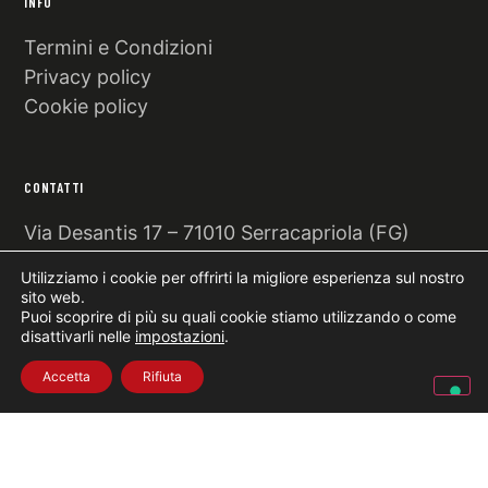
INFO
Termini e Condizioni
Privacy policy
Cookie policy
CONTATTI
Via Desantis 17 – 71010 Serracapriola (FG)
+39 388 345 6472
Utilizziamo i cookie per offrirti la migliore esperienza sul nostro
info@vallillo.it
sito web.
Puoi scoprire di più su quali cookie stiamo utilizzando o come
disattivarli nelle
impostazioni
.
Accetta
Rifiuta
© 2026 Azienda agricola Lucia Vallillo · P.IVA 01981430711