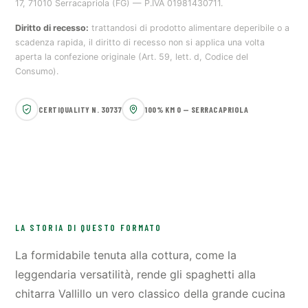
17, 71010 Serracapriola (FG) — P.IVA 01981430711.
Diritto di recesso:
trattandosi di prodotto alimentare deperibile o a
scadenza rapida, il diritto di recesso non si applica una volta
aperta la confezione originale (Art. 59, lett. d, Codice del
Consumo).
CERTIQUALITY N. 30737
100% KM 0 — SERRACAPRIOLA
LA STORIA DI QUESTO FORMATO
La formidabile tenuta alla cottura, come la
leggendaria versatilità, rende gli spaghetti alla
chitarra Vallillo un vero classico della grande cucina