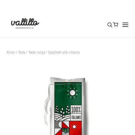
Home
/
Pasta
/
Pasta lunga
/ Spaghetti alla chitarra