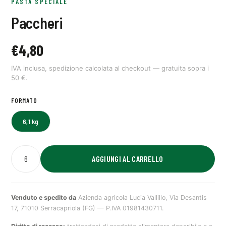
PASTA SPECIALE
Paccheri
€
4,80
IVA inclusa, spedizione calcolata al checkout — gratuita sopra i
50 €.
FORMATO
6,1 kg
AGGIUNGI AL CARRELLO
Venduto e spedito da
Azienda agricola Lucia Vallillo, Via Desantis
17, 71010 Serracapriola (FG) — P.IVA 01981430711.