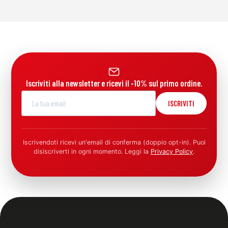
Iscriviti alla newsletter e ricevi il -10% sul primo ordine.
ISCRIVITI
Iscrivendoti ricevi un'email di conferma (doppio opt-in). Puoi
disiscriverti in ogni momento. Leggi la
Privacy Policy
.