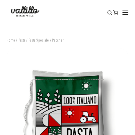
Home
/
Pasta
/
Pasta Speciale
/ Paccheri