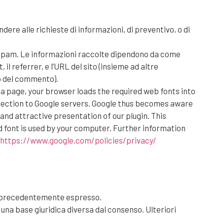
dere alle richieste di informazioni, di preventivo, o di
i-spam. Le informazioni raccolte dipendono da come
l referrer, e l’URL del sito (insieme ad altre
o del commento).
a page, your browser loads the required web fonts into
onnection to Google servers. Google thus becomes aware
and attractive presentation of our plugin. This
rd font is used by your computer. Further information
https://www.google.com/policies/privacy/
li precedentemente espresso.
una base giuridica diversa dal consenso. Ulteriori