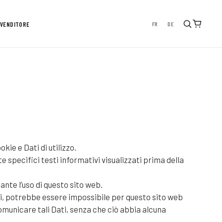
FR
DE
IVENDITORE
ie e Dati di utilizzo.
e specifici testi informativi visualizzati prima della
ante l’uso di questo sito web.
rli, potrebbe essere impossibile per questo sito web
l comunicare tali Dati, senza che ciò abbia alcuna