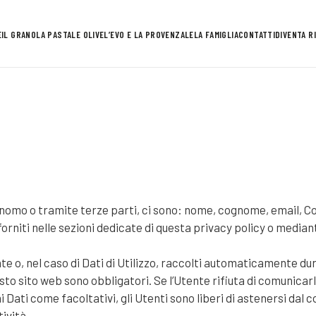
E
IL GRANO
LA PASTA
LE OLIVE
L’EVO E LA PROVENZALE
LA FAMIGLIA
CONTATTI
DIVENTA R
omo o tramite terze parti, ci sono: nome, cognome, email, Cook
orniti nelle sezioni dedicate di questa privacy policy o mediant
e o, nel caso di Dati di Utilizzo, raccolti automaticamente dur
esto sito web sono obbligatori. Se l’Utente rifiuta di comunica
uni Dati come facoltativi, gli Utenti sono liberi di astenersi da
ività.