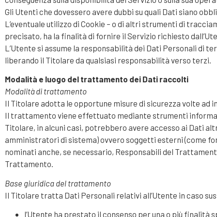
Gli Utenti che dovessero avere dubbi su quali Dati siano obbli
L’eventuale utilizzo di Cookie – o di altri strumenti di tracci
precisato, ha la finalità di fornire il Servizio richiesto dall’
L’Utente si assume la responsabilità dei Dati Personali di terz
liberando il Titolare da qualsiasi responsabilità verso terzi.
Modalità e luogo del trattamento dei Dati raccolti
Modalità di trattamento
Il Titolare adotta le opportune misure di sicurezza volte ad i
Il trattamento viene effettuato mediante strumenti informati
Titolare, in alcuni casi, potrebbero avere accesso ai Dati al
amministratori di sistema) ovvero soggetti esterni (come forni
nominati anche, se necessario, Responsabili del Trattamento 
Trattamento.
Base giuridica del trattamento
Il Titolare tratta Dati Personali relativi all’Utente in caso su
l’Utente ha prestato il consenso per una o più finalità