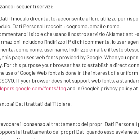
zzando i seguenti servizi:
ti il modulo di contatto, acconsente al loro utilizzo per rispon
odulo. Dati Personali raccolti: cognome, email e nome.
ommentano il sito e che usano il nostro servizio Akismet ant
zioni includono l’indirizzo IP di chi commenta, lo user agent, i
menta, come nome, username, indirizzo email, e il testo stess
, this page uses web fonts provided by Google. When you open 
y. For this purpose your browser has to establish a direct c
 use of Google Web fonts is done in the interest of a uniform 
(f) DSGVO. If your browser does not support web fonts, a standa
lopers.google.com/fonts/faq
and in Google’s privacy policy at
nto ai Dati trattati dal Titolare.
revocare il consenso al trattamento dei propri Dati Persona
pporsi al trattamento dei propri Dati quando esso avviene su 