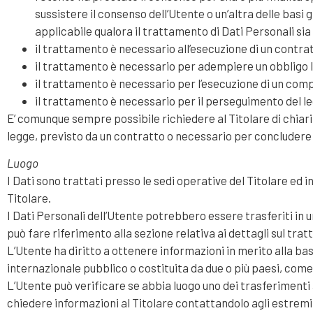
sussistere il consenso dell’Utente o un’altra delle basi 
applicabile qualora il trattamento di Dati Personali sia
il trattamento è necessario all’esecuzione di un contrat
il trattamento è necessario per adempiere un obbligo le
il trattamento è necessario per l’esecuzione di un compito
il trattamento è necessario per il perseguimento del leg
E’ comunque sempre possibile richiedere al Titolare di chiari
legge, previsto da un contratto o necessario per concludere
Luogo
I Dati sono trattati presso le sedi operative del Titolare ed in
Titolare.
I Dati Personali dell’Utente potrebbero essere trasferiti in u
può fare riferimento alla sezione relativa ai dettagli sul tra
L’Utente ha diritto a ottenere informazioni in merito alla bas
internazionale pubblico o costituita da due o più paesi, come
L’Utente può verificare se abbia luogo uno dei trasferimenti
chiedere informazioni al Titolare contattandolo agli estremi 