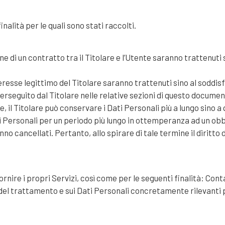
inalità per le quali sono stati raccolti.
one di un contratto tra il Titolare e l’Utente saranno trattenuti
interesse legittimo del Titolare saranno trattenuti sino al sodd
perseguito dal Titolare nelle relative sezioni di questo documen
, il Titolare può conservare i Dati Personali più a lungo sino 
Personali per un periodo più lungo in ottemperanza ad un obbli
o cancellati. Pertanto, allo spirare di tale termine il diritto di
fornire i propri Servizi, così come per le seguenti finalità: Cont
 del trattamento e sui Dati Personali concretamente rilevanti p