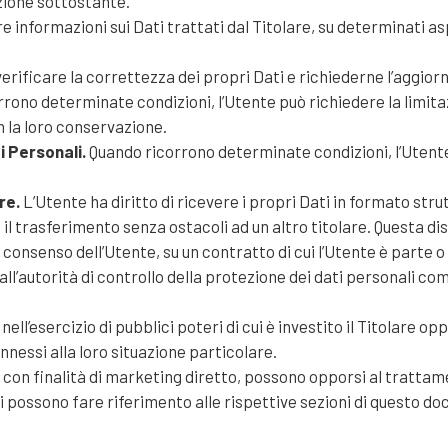
ezione sottostante.
e informazioni sui Dati trattati dal Titolare, su determinati a
erificare la correttezza dei propri Dati e richiederne l’aggio
rono determinate condizioni, l’Utente può richiedere la limitazi
n la loro conservazione.
i Personali.
Quando ricorrono determinate condizioni, l’Utente
re.
L’Utente ha diritto di ricevere i propri Dati in formato stru
il trasferimento senza ostacoli ad un altro titolare. Questa di
consenso dell’Utente, su un contratto di cui l’Utente è parte 
l’autorità di controllo della protezione dei dati personali com
ell’esercizio di pubblici poteri di cui è investito il Titolare o
nessi alla loro situazione particolare.
ti con finalità di marketing diretto, possono opporsi al tratta
nti possono fare riferimento alle rispettive sezioni di questo d