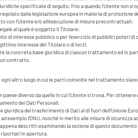
giuridiche specificate di seguito, fino a quando l’Utente non si
 regolato dalla legislazione europea in materia di protezione d
to con l’Utente e/o all’esecuzione di misure precontrattuali;
gale al quale è soggetto il Titolare;
 di interesse pubblico o per l’esercizio di pubblici poteri di cu
ittimo interesse del Titolare o di terzi.
re la concreta base giuridica di ciascun trattamento ed in part
 un contratto.
 ogni altro luogo in cui le parti coinvolte nel trattamento siano
n paese diverso da quello in cui l’Utente si trova. Per ottenere
ttamento dei Dati Personali.
e giuridica del trasferimento di Dati al di fuori dell’Unione Eur
 ad esempio l’ONU, nonché in merito alle misure di sicurezza ad
 appena descritti esaminando la sezione di questo documento re
riportati in apertura.