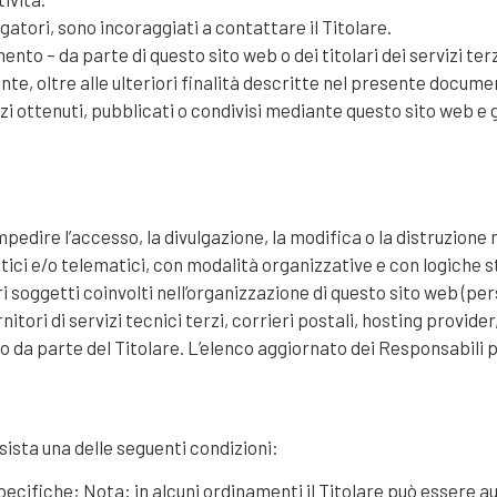
gatori, sono incoraggiati a contattare il Titolare.
amento – da parte di questo sito web o dei titolari dei servizi t
Utente, oltre alle ulteriori finalità descritte nel presente docume
i ottenuti, pubblicati o condivisi mediante questo sito web e ga
mpedire l’accesso, la divulgazione, la modifica o la distruzione
ci e/o telematici, con modalità organizzative e con logiche str
tri soggetti coinvolti nell’organizzazione di questo sito web (
tori di servizi tecnici terzi, corrieri postali, hosting provid
da parte del Titolare. L’elenco aggiornato dei Responsabili p
ssista una delle seguenti condizioni:
 specifiche; Nota: in alcuni ordinamenti il Titolare può essere