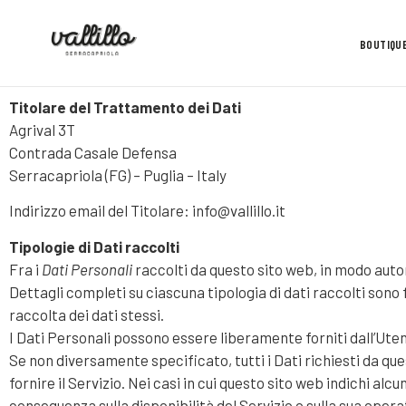
BOUTIQU
Titolare del Trattamento dei Dati
Agrival 3T
Contrada Casale Defensa
Serracapriola (FG) – Puglia – Italy
Indirizzo email del Titolare: info@vallillo.it
Tipologie di Dati raccolti
Fra i
Dati Personali
raccolti da questo sito web, in modo auton
Dettagli completi su ciascuna tipologia di dati raccolti sono f
raccolta dei dati stessi.
I Dati Personali possono essere liberamente forniti dall’Utent
Se non diversamente specificato, tutti i Dati richiesti da qu
fornire il Servizio. Nei casi in cui questo sito web indichi alc
conseguenza sulla disponibilità del Servizio o sulla sua operat