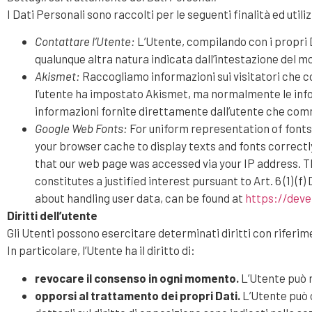
I Dati Personali sono raccolti per le seguenti finalità ed utili
Contattare l’Utente:
L’Utente, compilando con i propri Da
qualunque altra natura indicata dall’intestazione del m
Akismet:
Raccogliamo informazioni sui visitatori che c
l’utente ha impostato Akismet, ma normalmente le informa
informazioni fornite direttamente dall’utente che com
Google Web Fonts:
For uniform representation of fonts
your browser cache to display texts and fonts correctl
that our web page was accessed via your IP address. The
constitutes a justified interest pursuant to Art. 6 (1) 
about handling user data, can be found at
https://deve
Diritti dell’utente
Gli Utenti possono esercitare determinati diritti con riferime
In particolare, l’Utente ha il diritto di:
revocare il consenso in ogni momento.
L’Utente può 
opporsi al trattamento dei propri Dati.
L’Utente può o