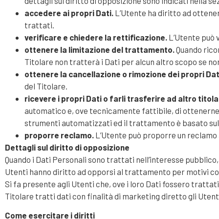
dettagli sul diritto di opposizione sono indicati nella s
accedere ai propri Dati.
L’Utente ha diritto ad ottener
trattati.
verificare e chiedere la rettificazione.
L’Utente può v
ottenere la limitazione del trattamento.
Quando ricor
Titolare non tratterà i Dati per alcun altro scopo se no
ottenere la cancellazione o rimozione dei propri Dat
del Titolare.
ricevere i propri Dati o farli trasferire ad altro titola
automatico e, ove tecnicamente fattibile, di ottenerne 
strumenti automatizzati ed il trattamento è basato sul 
proporre reclamo.
L’Utente può proporre un reclamo al
Dettagli sul diritto di opposizione
Quando i Dati Personali sono trattati nell’interesse pubblico, n
Utenti hanno diritto ad opporsi al trattamento per motivi con
Si fa presente agli Utenti che, ove i loro Dati fossero tratta
Titolare tratti dati con finalità di marketing diretto gli Ute
Come esercitare i diritti