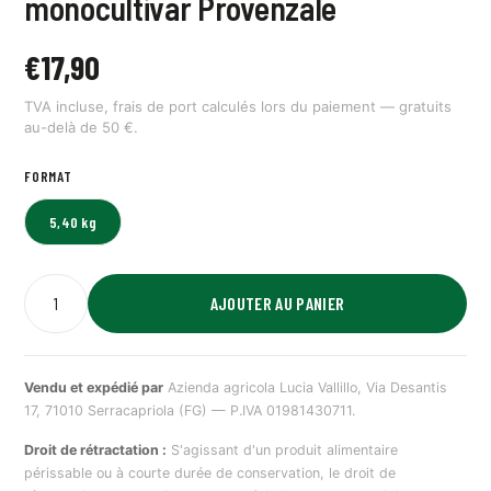
monocultivar Provenzale
€
17,90
TVA incluse, frais de port calculés lors du paiement — gratuits
au-delà de 50 €.
FORMAT
5,40 kg
AJOUTER AU PANIER
Vendu et expédié par
Azienda agricola Lucia Vallillo, Via Desantis
17, 71010 Serracapriola (FG) — P.IVA 01981430711.
Droit de rétractation :
S'agissant d'un produit alimentaire
périssable ou à courte durée de conservation, le droit de